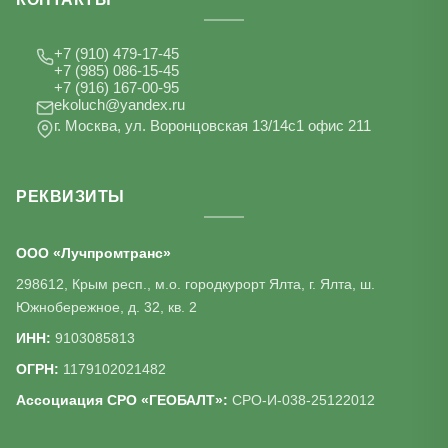
+7 (910) 479-17-45
+7 (985) 086-15-45
+7 (916) 167-00-95
ekoluch@yandex.ru
г. Москва, ул. Воронцовская 13/14с1 офис 211
РЕКВИЗИТЫ
ООО «Лучпромтранс»
298612, Крым респ., м.о. городкурорт Ялта, г. Ялта, ш.
Южнобережное, д. 32, кв. 2
ИНН:
9103085813
ОГРН:
1179102021482
Ассоциация СРО «ГЕОБАЛТ»:
СРО-И-038-25122012